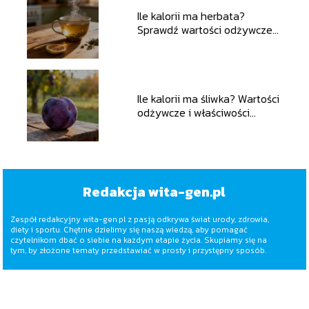
Ile kalorii ma herbata?
Sprawdź wartości odżywcze
naparu
Ile kalorii ma śliwka? Wartości
odżywcze i właściwości
zdrowotne
Redakcja wita-gen.pl
Zespół redakcyjny wita-gen.pl z pasją odkrywa świat urody, zdrowia,
diety i sportu. Chętnie dzielimy się naszą wiedzą, aby pomagać
czytelnikom dbać o siebie na każdym etapie życia. Skupiamy się na
tym, by złożone tematy przedstawiać w prosty i przystępny sposób.