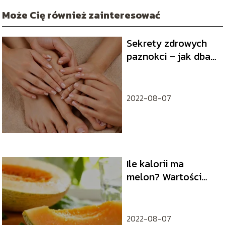
Może Cię również zainteresować
Sekrety zdrowych
paznokci – jak dbać
o dłonie i stopy
2022-08-07
Ile kalorii ma
melon? Wartości
odżywcze i
właściwości
zdrowotne
2022-08-07