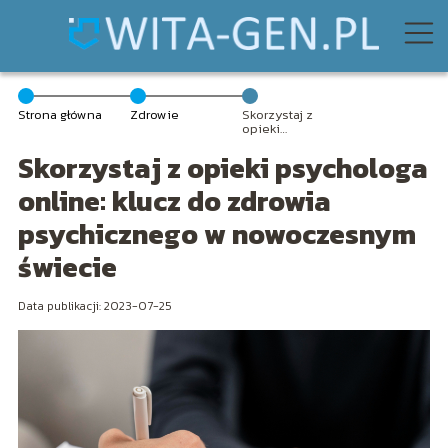
Strona główna
Zdrowie
Skorzystaj z
opieki
psychologa
Skorzystaj z opieki psychologa
online: klucz do
zdrowia
psychicznego w
online: klucz do zdrowia
nowoczesnym
świecie
psychicznego w nowoczesnym
świecie
Data publikacji: 2023-07-25