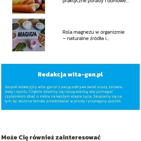
praktyczne porady i domowe
sposoby
Rola magnezu w organizmie
– naturalne źródła i
suplementacja
Redakcja wita-gen.pl
Zespół redakcyjny wita-gen.pl z pasją odkrywa świat urody, zdrowia,
diety i sportu. Chętnie dzielimy się naszą wiedzą, aby pomagać
czytelnikom dbać o siebie na każdym etapie życia. Skupiamy się na
tym, by złożone tematy przedstawiać w prosty i przystępny sposób.
Może Cię również zainteresować